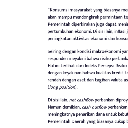
“Konsumsi masyarakat yang biasanya meni
akan mampu mendongkrak permintaan terha
Pemerintah diperkirakan juga dapat meni
pertumbuhan ekonomi. Di sisi lain, inflas
peningkatan aktivitas ekonomi dan konsums
Seiring dengan kondisi makroekonomi ya
responden meyakini bahwa risiko perbank
Hal ini terlihat dari Indeks Persepsi Risi
dengan keyakinan bahwa kualitas kredit t
rendah dengan aset dan tagihan valuta asi
(
long position
)
.
Di sisi lain,
net cashflow
perbankan diproy
Namun demikian,
cash outflow
perbankan 
meningkatnya penarikan dana untuk kebut
Pemerintah Daerah yang biasanya cukup be