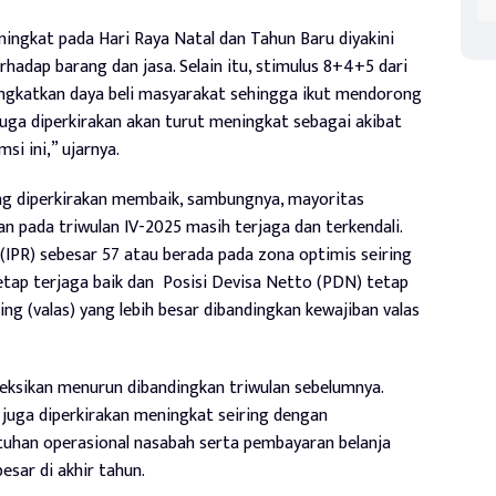
ngkat pada Hari Raya Natal dan Tahun Baru diyakini
dap barang dan jasa. Selain itu, stimulus 8+4+5 dari
ngkatkan daya beli masyarakat sehingga ikut mendorong
i juga diperkirakan akan turut meningkat sebagai akibat
i ini,” ujarnya.
ng diperkirakan membaik, sambungnya, mayoritas
an pada triwulan IV-2025 masih terjaga dan
terkendali.
ko (IPR) sebesar 57 atau berada pada zona optimis seiring
etap terjaga baik dan Posisi Devisa Netto (PDN) tetap
ng (valas) yang lebih besar dibandingkan kewajiban valas
eksikan menurun dibandingkan triwulan sebelumnya.
juga diperkirakan meningkat seiring dengan
uhan operasional nasabah serta pembayaran belanja
sar di akhir tahun.