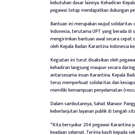
kebutuhan dasar lainnya. Kehadiran Kepa
pegawai tetap mendapatkan dukungan pen
Bantuan ini merupakan wujud solidaritas d
Indonesia, terutama UPT yang berada di 
mengirimkan bantuan awal secara cepat d
oleh Kepala Badan Karantina Indonesia k
Kegiatan ini turut disaksikan oleh pegawai
kehadiran langsung maupun secara daring
antarsesama insan Karantina. Kepala Ba
terus memperkuat solidaritas dan kesiap
memiliki kemampuan penyelamatan (resc
Dalam sambutannya, Sahat Manaor Pangg
keberlanjutan layanan publik di tengah situ
“Kita bersyukur 204 pegawai Karantina y
keadaan selamat. Terima kasih kepada sel