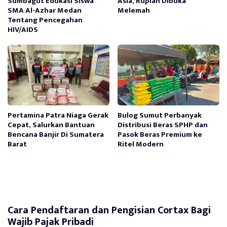
Sumbagut Edukasi Siswa
Asia, Rupiah Dibuka
SMA Al-Azhar Medan
Melemah
Tentang Pencegahan
HIV/AIDS
Pertamina Patra Niaga Gerak
Bulog Sumut Perbanyak
Cepat, Salurkan Bantuan
Distribusi Beras SPHP dan
Bencana Banjir Di Sumatera
Pasok Beras Premium ke
Barat
Ritel Modern
Cara Pendaftaran dan Pengisian Cortax Bagi
Wajib Pajak Pribadi