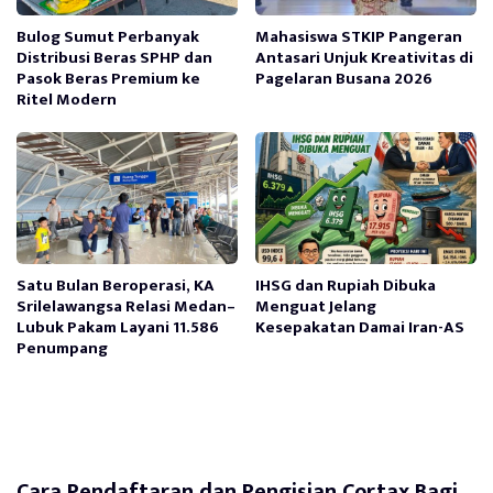
Bulog Sumut Perbanyak
Mahasiswa STKIP Pangeran
Distribusi Beras SPHP dan
Antasari Unjuk Kreativitas di
Pasok Beras Premium ke
Pagelaran Busana 2026
Ritel Modern
Satu Bulan Beroperasi, KA
IHSG dan Rupiah Dibuka
Srilelawangsa Relasi Medan–
Menguat Jelang
Lubuk Pakam Layani 11.586
Kesepakatan Damai Iran-AS
Penumpang
Cara Pendaftaran dan Pengisian Cortax Bagi