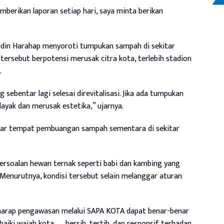
berikan laporan setiap hari, saya minta berikan
uddin Harahap menyoroti tumpukan sampah di sekitar
 tersebut berpotensi merusak citra kota, terlebih stadion
.
sebentar lagi selesai direvitalisasi. Jika ada tumpukan
layak dan merusak estetika,” ujarnya.
gar tempat pembuangan sampah sementara di sekitar
persoalan hewan ternak seperti babi dan kambing yang
 Menurutnya, kondisi tersebut selain melanggar aturan
harap pengawasan melalui SAPA KOTA dapat benar-benar
iki wajah kota — bersih, tertib, dan responsif terhadap