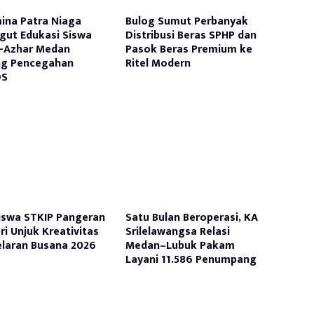
ina Patra Niaga
Bulog Sumut Perbanyak
ut Edukasi Siswa
Distribusi Beras SPHP dan
-Azhar Medan
Pasok Beras Premium ke
ng Pencegahan
Ritel Modern
DS
swa STKIP Pangeran
Satu Bulan Beroperasi, KA
ri Unjuk Kreativitas
Srilelawangsa Relasi
elaran Busana 2026
Medan–Lubuk Pakam
Layani 11.586 Penumpang