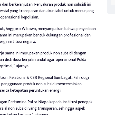
 dan berkelanjutan. Penyaluran produk non subsidi ini
ersial yang transparan dan akuntabel untuk menunjang
operasional kepolisian.
gut, Anggoro Wibowo, menyampaikan bahwa penyediaan
 sama ini merupakan bentuk dukungan profesional dan
gi institusi negara.
rja sama ini merupakan produk non subsidi dengan
n distribusi berjalan andal agar operasional Polda
ptimal,” ujarnya.
ion, Relations & CSR Regional Sumbagut, Fahrougi
penggunaan produk non subsidi mencerminkan
 serta ketepatan peruntukan energi.
gan Pertamina Patra Niaga kepada institusi penegak
sial non subsidi yang transparan, sehingga aspek
anan tetap terjaga,” jelasnya.