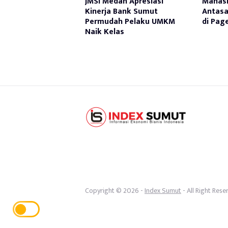
JMSI Medan Apresiasi
Mahasi
Kinerja Bank Sumut
Antasa
Permudah Pelaku UMKM
di Pag
Naik Kelas
Copyright © 2026 -
Index Sumut
- All Right Rese