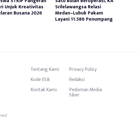
swa STKIP Pangeran
Satu Bulan Beroperasi, KA
ri Unjuk Kreativitas
Srilelawangsa Relasi
elaran Busana 2026
Medan–Lubuk Pakam
Layani 11.586 Penumpang
Tentang Kami
Privacy Policy
Kode Etik
Redaksi
Kontak Kami
Pedoman Media
Siber
rved