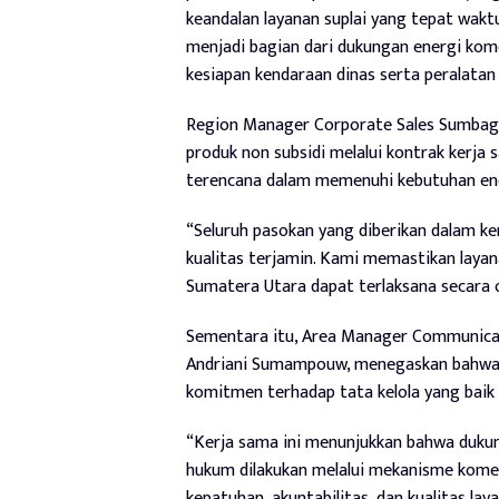
keandalan layanan suplai yang tepat waktu
menjadi bagian dari dukungan energi kom
kesiapan kendaraan dinas serta peralatan 
Region Manager Corporate Sales Sumba
produk non subsidi melalui kontrak kerja
terencana dalam memenuhi kebutuhan ener
“Seluruh pasokan yang diberikan dalam ke
kualitas terjamin. Kami memastikan layana
Sumatera Utara dapat terlaksana secara o
Sementara itu, Area Manager Communicat
Andriani Sumampouw, menegaskan bahwa 
komitmen terhadap tata kelola yang baik
“Kerja sama ini menunjukkan bahwa dukun
hukum dilakukan melalui mekanisme komer
kepatuhan, akuntabilitas, dan kualitas lay