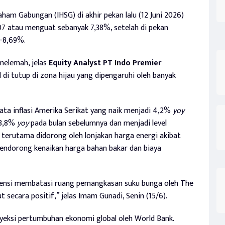
ham Gabungan (IHSG) di akhir pekan lalu (12 Juni 2026)
007 atau menguat sebanyak 7,38%, setelah di pekan
-8,69%.
melemah, jelas
Equity Analyst PT Indo Premier
di tutup di zona hijau yang dipengaruhi oleh banyak
data inflasi Amerika Serikat yang naik menjadi 4,2%
yoy
 3,8%
yoy
pada bulan sebelumnya dan menjadi level
si terutama didorong oleh lonjakan harga energi akibat
mendorong kenaikan harga bahan bakar dan biaya
potensi membatasi ruang pemangkasan suku bunga oleh The
 secara positif,” jelas Imam Gunadi, Senin (15/6).
oyeksi pertumbuhan ekonomi global oleh World Bank.