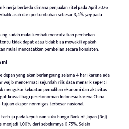
an kinerja berbeda dimana penjualan ritel pada April 2026
berbalik arah dari pertumbuhan sebesar 3,4%
yoy
pada
asing sudah mulai kembali mencatatkan pembelian
tentu tidak dapat atau tidak bisa mewakili apakah
kan mulai mencatatkan pembelian secara konsisten.
 Ini
e depan yang akan berlangsung selama 4 hari karena ada
ar wajib mencermati sejumlah rilis data menarik seperti
uk mengukur kekuatan pemulihan ekonomi dan aktivitas
gat krusial bagi perekonomian Indonesia karena China
tujuan ekspor nonmigas terbesar nasional.
r tertuju pada keputusan suku bunga Bank of Japan (BoJ)
ps menjadi 1,00% dari sebelumnya 0,75%. Selain