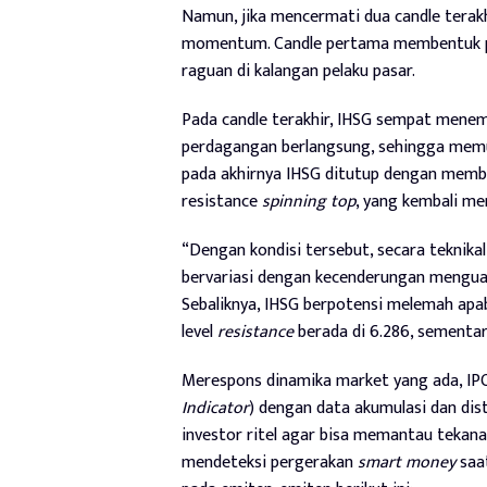
Namun, jika mencermati dua candle terakh
momentum. Candle pertama membentuk 
raguan di kalangan pelaku pasar.
Pada candle terakhir, IHSG sempat menem
perdagangan berlangsung, sehingga memu
pada akhirnya IHSG ditutup dengan mem
resistance
spinning top
, yang kembali me
“Dengan kondisi tersebut, secara teknika
bervariasi dengan kecenderungan menguat
Sebaliknya, IHSG berpotensi melemah ap
level
resistance
berada di 6.286, sementar
Merespons dinamika market yang ada, IPOT
Indicator
) dengan data akumulasi dan dis
investor ritel agar bisa memantau tekana
mendeteksi pergerakan
smart money
saa