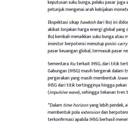
keputusan suku bunga, pelaku pasar juga
petunjuk mengenai arah kebijakan monete
Ekspektasi sikap
hawkish
dari BoJ ini dido
akibat lonjakan harga energi global yang 
BoJ kembali menaikkan suku bunga atau m
investor berpotensi menutup posisi
carry
pasar keuangan global, termasuk pasar n
Sementara itu terkait IHSG, dari titik te
Gabungan (IHSG) masih bergerak dalam tr
pergerakan yang masih membentuk
lower
IHSG dari titik tertingginya hingga peka
(
impulsive wave
), sehingga tekanan tren 
“Dalam
time horizon
yang lebih pendek, a
membentuk pola
extension
dan berpotensi
terkonfirmasi apabila IHSG berhasil menemb