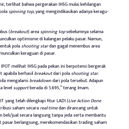
ir, terlihat bahwa pergerakan IHSG mulai kehilangan
pola
spinning top
, yang mengindikasikan adanya keragu-
bus (
breakout
) area
spinning top
sebelumnya selama
nculkan optimisme di kalangan pelaku pasar. Namun,
bentuk pola
shooting star
dan gagal menembus area
munculkan keraguan di pasar.
l IPOT melihat IHSG pada pekan ini berpotensi bergerak
 apabila berhasil
breakout
dari pola
shooting star
.
abila mengalami
breakdown
dari pola tersebut. Adapun
a level
support
berada di 5.695,” terang Imam.
 yang telah dilengkapi fitur LADI (
Live Action Done
tribusi saham secara
real-time
dan dirancang untuk
n beli/jual secara langsung tanpa jeda serta membantu
t pasar berlangsung, merekomendasikan trading saham