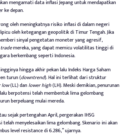
 akan mengamati data inflasi Jepang untuk mendapatkan
r ke depan.
rong oleh meningkatnya risiko inflasi di dalam negeri
dipicu oleh ketegangan geopolitik di Timur Tengah. Jika
emberi sinyal pengetatan moneter yang agresif,
 trade
mereka, yang dapat memicu volatilitas tinggi di
egara berkembang seperti Indonesia.
rtingginya hingga akhir pekan lalu Indeks Harga Saham
en turun (
downtrend
). Hal ini terlihat dari struktur
 low
(LL) dan
lower high
(LH). Meski demikian, penurunan
n lalu berpotensi telah membentuk lima gelombang
turun berpeluang mulai mereda.
tau sejak pertengahan April, pergerakan IHSG
 telah menyelesaikan lima gelombang. Skenario ini akan
us level resistance di 6.286,” ujarnya.