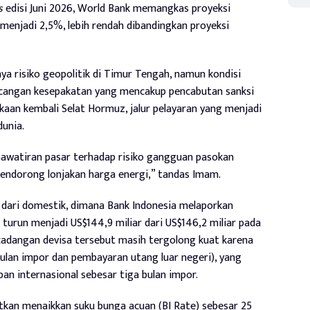
s
edisi Juni 2026, World Bank memangkas proyeksi
enjadi 2,5%, lebih rendah dibandingkan proyeksi
ya risiko geopolitik di Timur Tengah, namun kondisi
ncangan kesepakatan yang mencakup pencabutan sanksi
aan kembali Selat Hormuz, jalur pelayaran yang menjadi
dunia.
watiran pasar terhadap risiko gangguan pasokan
endorong lonjakan harga energi,” tandas Imam.
n dari domestik, dimana Bank Indonesia melaporkan
turun menjadi US$144,9 miliar dari US$146,2 miliar pada
 cadangan devisa tersebut masih tergolong kuat karena
bulan impor dan pembayaran utang luar negeri), yang
pan internasional sebesar tiga bulan impor.
utkan menaikkan suku bunga acuan (BI Rate) sebesar 25