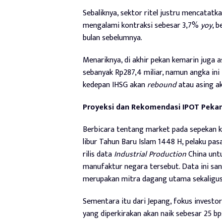
Sebaliknya, sektor ritel justru mencatatk
mengalami kontraksi sebesar 3,7%
yoy
, 
bulan sebelumnya.
Menariknya, di akhir pekan kemarin juga 
sebanyak Rp287,4 miliar, namun angka ini 
kedepan IHSG akan
rebound
atau asing a
Proyeksi dan Rekomendasi IPOT Pekan
Berbicara tentang market pada sepekan k
libur Tahun Baru Islam 1448 H, pelaku pas
rilis data
Industrial Production
China unt
manufaktur negara tersebut. Data ini san
merupakan mitra dagang utama sekaligus 
Sementara itu dari Jepang, fokus investo
yang diperkirakan akan naik sebesar 25 b