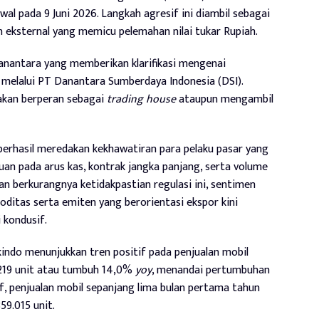
wal pada 9 Juni 2026. Langkah agresif ini diambil sebagai
eksternal yang memicu pelemahan nilai tukar Rupiah.
anantara yang memberikan klarifikasi mengenai
 melalui PT Danantara Sumberdaya Indonesia (DSI).
akan berperan sebagai
trading house
ataupun mengambil
t berhasil meredakan kekhawatiran para pelaku pasar yang
n pada arus kas, kontrak jangka panjang, serta volume
n berkurangnya ketidakpastian regulasi ini, sentimen
itas serta emiten yang berorientasi ekspor kini
 kondusif.
ikindo menunjukkan tren positif pada penjualan mobil
.219 unit atau tumbuh 14,0%
yoy
, menandai pertumbuhan
if, penjualan mobil sepanjang lima bulan pertama tahun
59.015 unit.