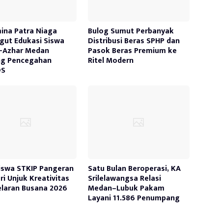
ina Patra Niaga
Bulog Sumut Perbanyak
ut Edukasi Siswa
Distribusi Beras SPHP dan
-Azhar Medan
Pasok Beras Premium ke
ng Pencegahan
Ritel Modern
DS
swa STKIP Pangeran
Satu Bulan Beroperasi, KA
ri Unjuk Kreativitas
Srilelawangsa Relasi
elaran Busana 2026
Medan–Lubuk Pakam
Layani 11.586 Penumpang