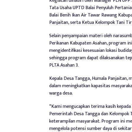
Kegiatan dihadiri oleh Manager PLN UPP S
Tata Usaha UPTD Balai Penyuluh Pertania
Balai Benih Ikan Air Tawar Rawang Kabu
Panjaitan, serta Ketua Kelompok Tani Ti
Selain penyampaian materi oleh narasumb
Perikanan Kabupaten Asahan, program ini 
mengidentifikasi kesesuaian lokasi budid
sehingga program dapat dilaksanakan tepa
PLTA Asahan 3.
Kepala Desa Tangga, Humala Panjaitan, m
dalam meningkatkan kapasitas masyaraka
warga desa.
“Kami mengucapkan terima kasih kepada 
Pemerintah Desa Tangga dan Kelompok T
keterampilan masyarakat. Program ini me
mengelola potensi sumber daya di sekitar