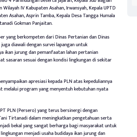
BU 4 Parlindungan beserta jajaran, Kepala Sub Bagian
n Wilayah IV Kabupaten Asahan, Irwansyah, Kepala UPTD
paten Asahan, Asprin Tamba, Kepala Desa Tangga Humala
rtanadi Gokman Panjaitan.
er yang berkompeten dari Dinas Pertanian dan Dinas
juga diawali dengan survei lapangan untuk
aya ikan jurung dan pemanfaatan lahan pertanian
t sasaran sesuai dengan kondisi lingkungan di sekitar
enyampaikan apresiasi kepada PLN atas kepeduliannya
t melalui program yang menyentuh kebutuhan nyata
PT PLN (Persero) yang terus bersinergi dengan
ani Tirtanadi dalam meningkatkan pengetahuan serta
njadi bekal yang sangat berharga bagi masyarakat untuk
 lingkungan menjadi usaha budidaya ikan jurung dan